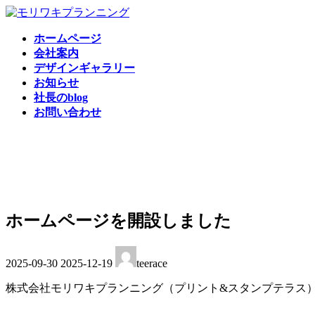
コ
ナ
ン
ビ
ホームページ
テ
ゲ
会社案内
ン
ー
デザインギャラリー
ツ
シ
お知らせ
へ
ョ
社長のblog
ス
ン
お問い合わせ
キ
に
ッ
移
プ
動
ホームページを開設しました
最
2025-09-30
2025-12-19
teerace
終
更
株式会社モリワキプランニング（プリント&スタンプテラス
新
日